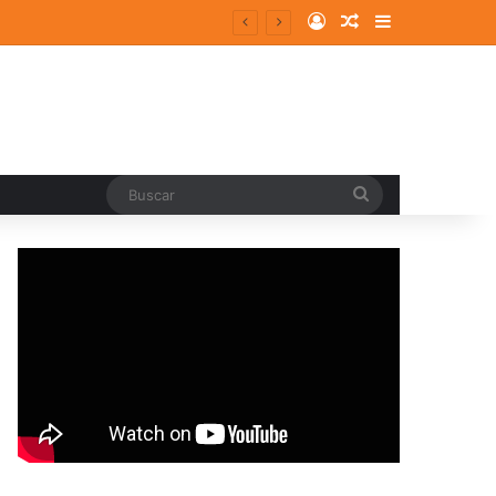
Log In
Random Article
Sidebar
Buscar