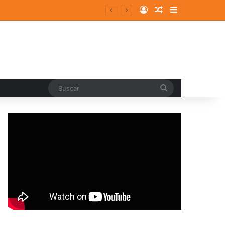
Log In
Random Article
Sidebar
Buscar