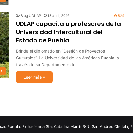
Blog UDLAP
18 abril, 2016
824
UDLAP capacita a profesores de la
Universidad Intercultural del
Estado de Puebla
Brinda el diplomado en “Gestión de Proyectos
Culturales”. La Universidad de las Américas Puebla, a
través de su Departamento de…
ra
Leer más »
s Puebla. Ex hacienda Sta. Catarina Mártir S/N. San Andrés Cholula, 