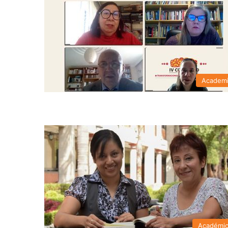
Academ
Académi