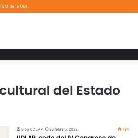
STEM de la UDLAP destacan en el MUTVI 2026
cultural del Estado
Blog UDLAP
28 febrero, 2022
794
UDLAP, sede del IV Congreso de