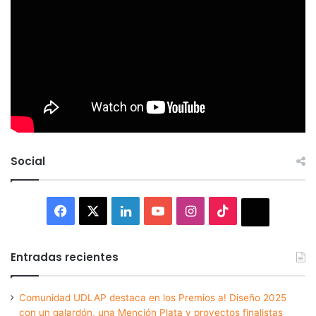
Social
Facebook
X
LinkedIn
YouTube
Instagram
TikTok
Thread
Entradas recientes
Comunidad UDLAP destaca en los Premios a! Diseño 2025
con un galardón, una Mención Plata y proyectos finalistas