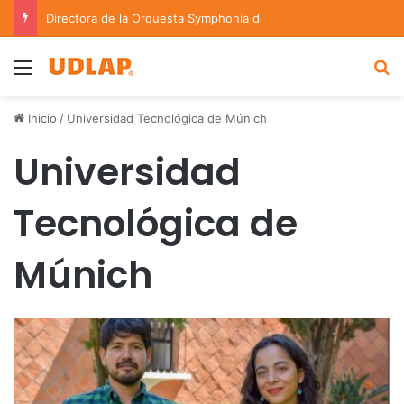
Directora de la Orquesta Symphonia de la UDLAP dirige agrupaciones de talla nacional e internacional
Menu
B
Inicio
/
Universidad Tecnológica de Múnich
Universidad
Tecnológica de
Múnich