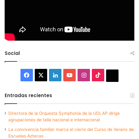
Social
Facebook
X
LinkedIn
YouTube
Instagram
TikTok
Thread
Entradas recientes
Directora de la Orquesta Symphonia de la UDLAP dirige
agrupaciones de talla nacional e internacional
La convivencia familiar marca el cierre del Curso de Verano de
Escuelas Aztecas