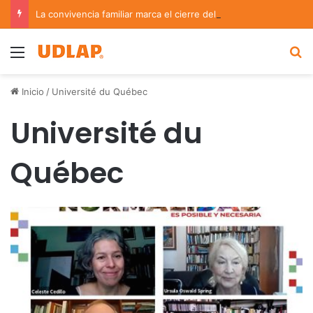
La convivencia familiar marca el cierre del Curso de Verano de Escuelas Aztecas
Menu
B
Inicio
/
Université du Québec
Université du
Québec