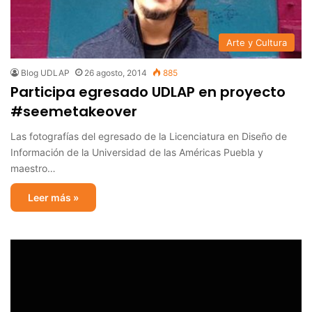
Arte y Cultura
Blog UDLAP
26 agosto, 2014
885
Participa egresado UDLAP en proyecto
#seemetakeover
Las fotografías del egresado de la Licenciatura en Diseño de
Información de la Universidad de las Américas Puebla y
maestro…
Leer más »