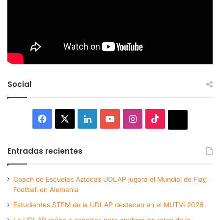
Social
Facebook
X
LinkedIn
YouTube
Instagram
TikTok
Thread
Entradas recientes
Coach de Escuelas Aztecas UDLAP jugará el Mundial de Flag
Football en Alemania
Estudiantes STEM de la UDLAP destacan en el MUTVI 2026
La UDLAP reúne a expertos para analizar los retos de la