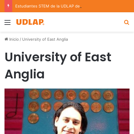
Estudiantes STEM de la UDLAP destacan en el MUTVI 2026
Menu
B
Inicio
/
University of East Anglia
University of East
Anglia