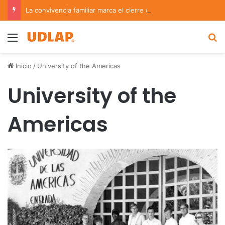
La convivencia familiar marca el cierre del Curso de Verano de Escuelas Aztecas
Menu
B
Inicio
/
University of the Americas
University of the
Americas