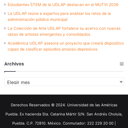
Estudiantes STEM de la UDLAP destacan en el MUTVI 2026
La UDLAP reúne a expertos para analizar los retos de la
administración pública municipal
La Colección de Arte UDLAP fortalece su acervo con nuevas
obras de artistas emergentes y consolidados
Académica UDLAP asesora un proyecto que creará dispositivo
capaz de clasificar episodios ansioso-depresivos
Archivos
Archivos
Derechos Reservados © 2024. Universidad de las Américas
Puebla. Ex hacienda Sta. Catarina Mártir S/N. San Andrés Cholula,
Puebla. C.P. 72810. México. Conmutador: 222 229 20 00 |