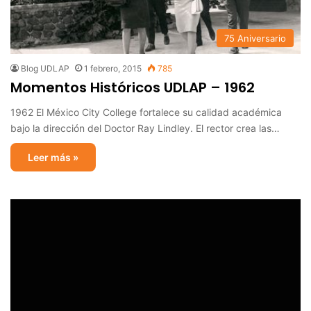
75 Aniversario
Blog UDLAP
1 febrero, 2015
785
Momentos Históricos UDLAP – 1962
1962 El México City College fortalece su calidad académica
bajo la dirección del Doctor Ray Lindley. El rector crea las…
Leer más »