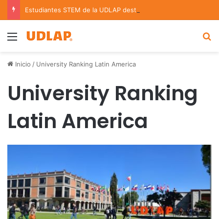
Estudiantes STEM de la UDLAP destacan en el MUTVI 2026
Menu
B
Inicio
/
University Ranking Latin America
University Ranking
Latin America