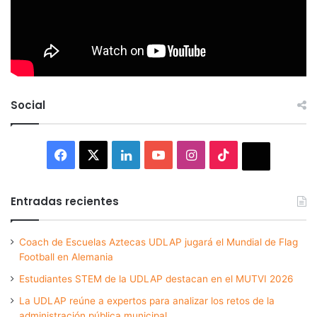
Social
Facebook
X
LinkedIn
YouTube
Instagram
TikTok
Thread
Entradas recientes
Coach de Escuelas Aztecas UDLAP jugará el Mundial de Flag
Football en Alemania
Estudiantes STEM de la UDLAP destacan en el MUTVI 2026
La UDLAP reúne a expertos para analizar los retos de la
administración pública municipal