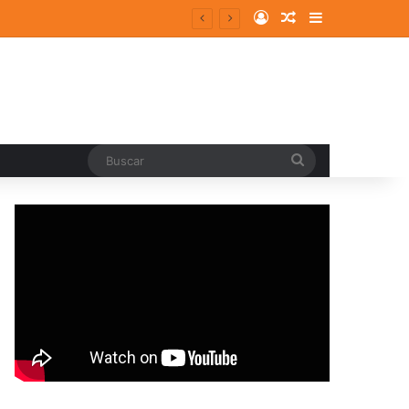
Log In
Random Article
Sidebar
Buscar