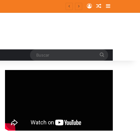
Log In
Random Article
Sidebar
entes y consolidados
Buscar