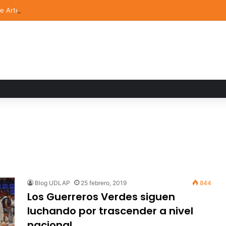
de Arte UDLAP fortalece su acervo con nuevas obras de artistas emerg
Blog UDLAP
25 febrero, 2019
844
Los Guerreros Verdes siguen
luchando por trascender a nivel
nacional