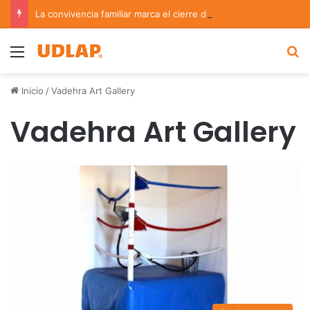
La convivencia familiar marca el cierre del Curso de Verano de Escuelas Aztecas
Menu
B
Inicio
/
Vadehra Art Gallery
Vadehra Art Gallery