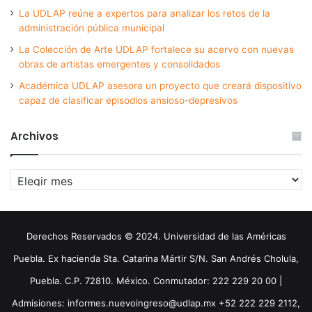
La UDLAP reúne a expertos para analizar los retos de la
administración pública municipal
La Colección de Arte UDLAP fortalece su acervo con nuevas
obras de artistas emergentes y consolidados
Académica UDLAP asesora un proyecto que creará dispositivo
capaz de clasificar episodios ansioso-depresivos
Archivos
Archivos
Derechos Reservados © 2024. Universidad de las Américas
Puebla. Ex hacienda Sta. Catarina Mártir S/N. San Andrés Cholula,
Puebla. C.P. 72810. México. Conmutador: 222 229 20 00 |
Admisiones: informes.nuevoingreso@udlap.mx +52 222 229 2112,