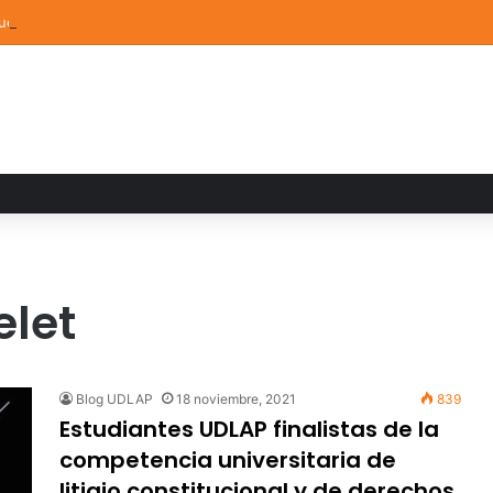
elas Aztecas UDLAP jugará el Mundial de Flag Football en Alemania
elet
Blog UDLAP
18 noviembre, 2021
839
Estudiantes UDLAP finalistas de la
competencia universitaria de
litigio constitucional y de derechos