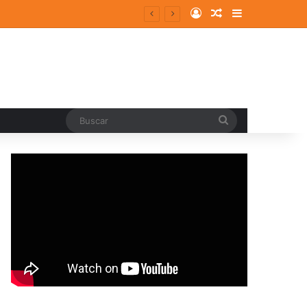
Log In
Random Article
Sidebar
Buscar