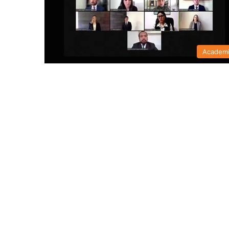
Academ