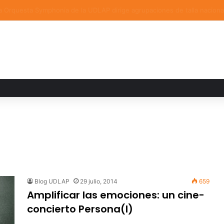
a familiar marca el cierre del Curso de Verano de Escuelas Aztecas
Blog UDLAP
29 julio, 2014
659
Amplificar las emociones: un cine-
concierto Persona(l)