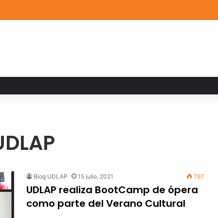
ia familiar marca el cierre del Curso de Verano de Escuelas Aztecas
 UDLAP
Blog UDLAP
15 julio, 2021
797
UDLAP realiza BootCamp de ópera
como parte del Verano Cultural