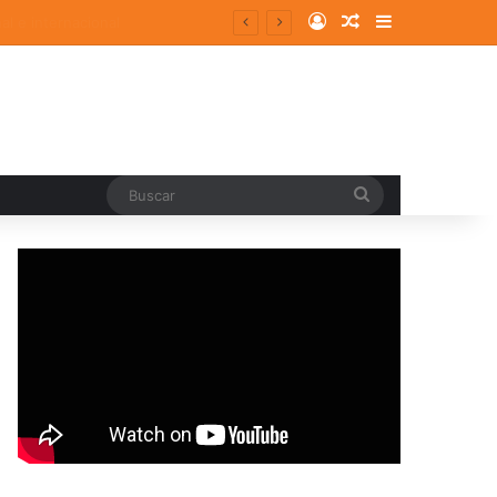
Log In
Random Article
Sidebar
Buscar