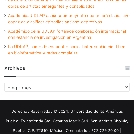
obras de artistas emergentes y consolidados
Académica UDLAP asesora un proyecto que creará dispositivo
capaz de clasificar episodios ansioso-depresivos
Académico de la UDLAP fortalece colaboración internacional
con estancia de investigación en Argentina
La UDLAP, punto de encuentro para el intercambio científico
en bioinformática y redes complejas
Archivos
Archivos
Derechos Reservados © 2024. Universidad de las Américas
Puebla. Ex hacienda Sta. Catarina Mártir S/N. San Andrés Cholula,
Puebla. C.P. 72810. México. Conmutador: 222 229 20 00 |