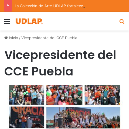
La Colección de Arte UDLAP fortalece su acervo con nuevas obras de artistas emergentes y consolidados
Menu
B
Inicio
/
Vicepresidente del CCE Puebla
Vicepresidente del
CCE Puebla