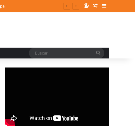
Log In
Random Article
Sidebar
pal
Buscar