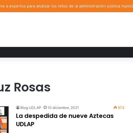
e a expertos para analizar los retos de la administración pública munici
uz Rosas
Blog UDLAP
10 diciembre, 2021
973
La despedida de nueve Aztecas
UDLAP