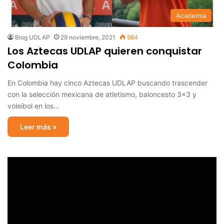
Academia
Blog UDLAP
29 noviembre, 2021
984
Los Aztecas UDLAP quieren conquistar
Colombia
En Colombia hay cinco Aztecas UDLAP buscando trascender
con la selección mexicana de atletismo, baloncesto 3x3 y
voleibol en los…
Leer más »