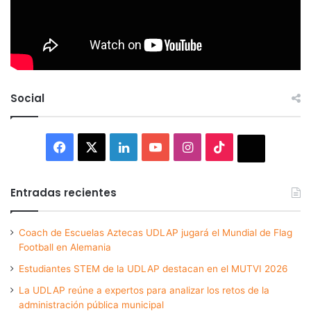
Social
Facebook
X
LinkedIn
YouTube
Instagram
TikTok
Thread
Entradas recientes
Coach de Escuelas Aztecas UDLAP jugará el Mundial de Flag
Football en Alemania
Estudiantes STEM de la UDLAP destacan en el MUTVI 2026
La UDLAP reúne a expertos para analizar los retos de la
administración pública municipal