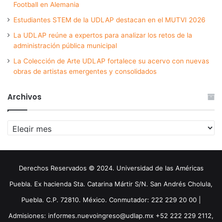
Football en Alemania
Estudiantes STEM de la UDLAP destacan en el MUTVI 2026
La UDLAP reúne a expertos para analizar los retos de la
administración pública municipal
La Colección de Arte UDLAP fortalece su acervo con nuevas
obras de artistas emergentes y consolidados
Archivos
Archivos
Derechos Reservados © 2024. Universidad de las Américas
Puebla. Ex hacienda Sta. Catarina Mártir S/N. San Andrés Cholula,
Puebla. C.P. 72810. México. Conmutador: 222 229 20 00 |
Admisiones: informes.nuevoingreso@udlap.mx +52 222 229 2112,