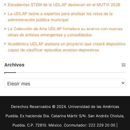
Estudiantes STEM de la UDLAP destacan en el MUTVI 2026
La UDLAP reúne a expertos para analizar los retos de la
administración pública municipal
La Colección de Arte UDLAP fortalece su acervo con nuevas
obras de artistas emergentes y consolidados
Académica UDLAP asesora un proyecto que creará dispositivo
capaz de clasificar episodios ansioso-depresivos
Archivos
Archivos
Derechos Reservados © 2024. Universidad de las Américas
Puebla. Ex hacienda Sta. Catarina Mártir S/N. San Andrés Cholula,
Puebla. C.P. 72810. México. Conmutador: 222 229 20 00 |