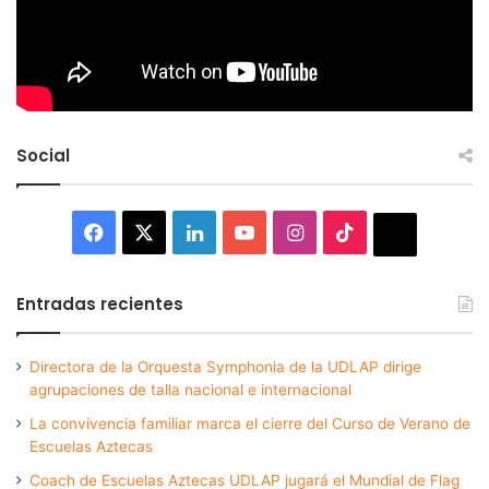
Social
Facebook
X
LinkedIn
YouTube
Instagram
TikTok
Thread
Entradas recientes
Directora de la Orquesta Symphonia de la UDLAP dirige
agrupaciones de talla nacional e internacional
La convivencia familiar marca el cierre del Curso de Verano de
Escuelas Aztecas
Coach de Escuelas Aztecas UDLAP jugará el Mundial de Flag