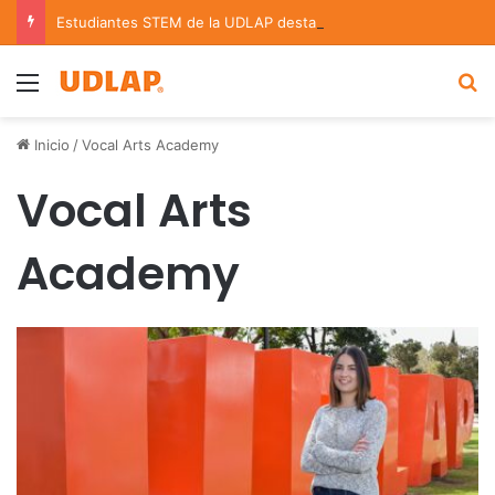
Estudiantes STEM de la UDLAP destacan en el MUTVI 2026
Menu
B
Inicio
/
Vocal Arts Academy
Vocal Arts
Academy