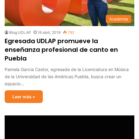
Academia
Blog UDLAP
16 abril, 2019
792
Egresada UDLAP promueve la
enseñanza profesional de canto en
Puebla
Pamela Garcia Castor, egresada de la Licenciatura en Música
de la Universidad de las Américas Puebla, busca crear un
espacio…
Leer más »