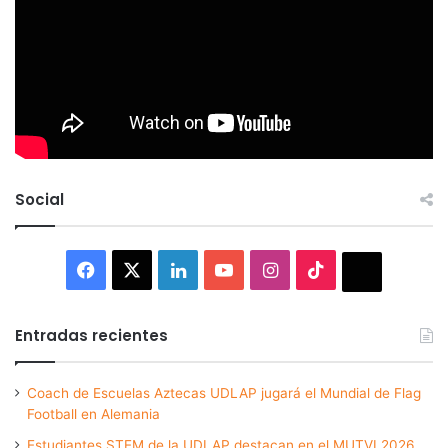
Social
Facebook
X
LinkedIn
YouTube
Instagram
TikTok
Thread
Entradas recientes
Coach de Escuelas Aztecas UDLAP jugará el Mundial de Flag
Football en Alemania
Estudiantes STEM de la UDLAP destacan en el MUTVI 2026