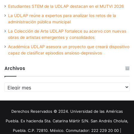
Estudiantes STEM de la UDLAP destacan en el MUTVI 2026
La UDLAP reúne a expertos para analizar los retos de la
administración pública municipal
La Colección de Arte UDLAP fortalece su acervo con nuevas
obras de artistas emergentes y consolidados
Académica UDLAP asesora un proyecto que creará dispositivo
capaz de clasificar episodios ansioso-depresivos
Archivos
Archivos
Derechos Reservados © 2024. Universidad de las Américas
Puebla. Ex hacienda Sta. Catarina Mártir S/N. San Andrés Cholula,
Puebla. C.P. 72810. México. Conmutador: 222 229 20 00 |