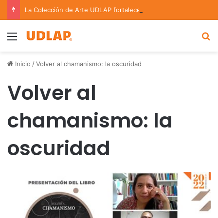
La Colección de Arte UDLAP fortalece su acervo con nuevas obras de artistas emergentes y consolidados
Menu
B
Inicio
/
Volver al chamanismo: la oscuridad
Volver al
chamanismo: la
oscuridad