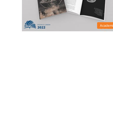
Academ