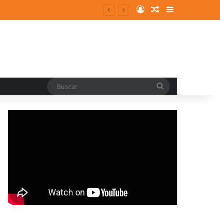
Log In
Random Article
Sidebar
entes y consolidados
Buscar