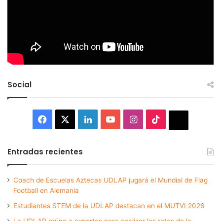
Social
Facebook
X
LinkedIn
YouTube
Instagram
TikTok
Thread
Entradas recientes
Coach de Escuelas Aztecas UDLAP jugará el Mundial de Flag
Football en Alemania
Estudiantes STEM de la UDLAP destacan en el MUTVI 2026
La UDLAP reúne a expertos para analizar los retos de la