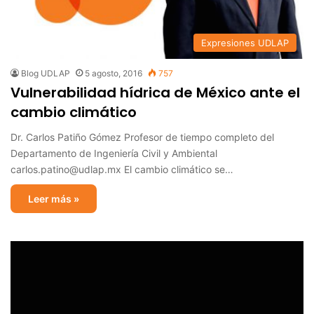
Expresiones UDLAP
Blog UDLAP
5 agosto, 2016
757
Vulnerabilidad hídrica de México ante el
cambio climático
Dr. Carlos Patiño Gómez Profesor de tiempo completo del
Departamento de Ingeniería Civil y Ambiental
carlos.patino@udlap.mx El cambio climático se…
Leer más »