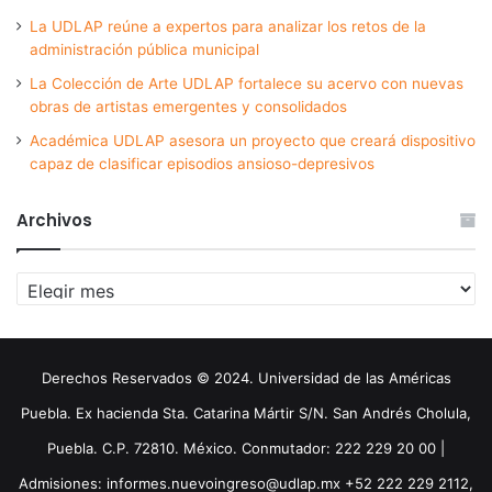
La UDLAP reúne a expertos para analizar los retos de la
administración pública municipal
La Colección de Arte UDLAP fortalece su acervo con nuevas
obras de artistas emergentes y consolidados
Académica UDLAP asesora un proyecto que creará dispositivo
capaz de clasificar episodios ansioso-depresivos
Archivos
Archivos
Derechos Reservados © 2024. Universidad de las Américas
Puebla. Ex hacienda Sta. Catarina Mártir S/N. San Andrés Cholula,
Puebla. C.P. 72810. México. Conmutador: 222 229 20 00 |
Admisiones: informes.nuevoingreso@udlap.mx +52 222 229 2112,