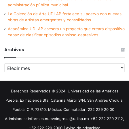
administración pública municipal
La Colección de Arte UDLAP fortalece su acervo con nuevas
obras de artistas emergentes y consolidados
Académica UDLAP asesora un proyecto que creará dispositivo
capaz de clasificar episodios ansioso-depresivos
Archivos
Archivos
Derechos Reservados © 2024. Universidad de las Américas
Puebla. Ex hacienda Sta. Catarina Mártir S/N. San Andrés Cholula,
Puebla. C.P. 72810. México. Conmutador: 222 229 20 00 |
Admisiones: informes.nuevoingreso@udlap.mx +52 222 229 2112,
+52 222 229 2000 |
Aviso de privacidad