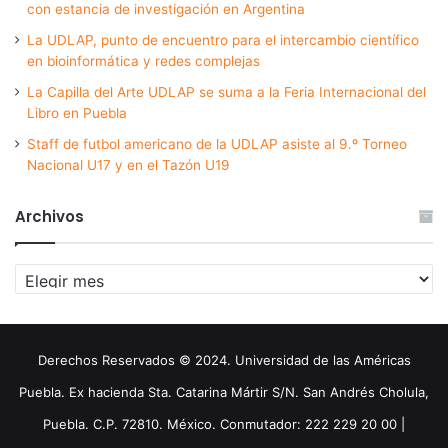
con estancia de investigación en Argentina
La UDLAP, punto de encuentro para el intercambio científico
en bioinformática y redes complejas
La Capilla del Arte UDLAP se suma a la Feria Internacional del
Libro en Puebla
Staff de futbol americano de la UDLAP asiste al 9.º Torneo
Nacional U17 y en el Tazón U19
Archivos
Archivos
Derechos Reservados © 2024. Universidad de las Américas
Puebla. Ex hacienda Sta. Catarina Mártir S/N. San Andrés Cholula,
Puebla. C.P. 72810. México. Conmutador: 222 229 20 00 |