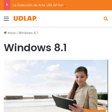
La Colección de Arte UDLAP fortalece su acervo con nuevas obras de artistas emergentes y consolidados
Menu
B
Inicio
/
Windows 8.1
Windows 8.1