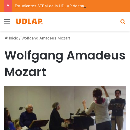
Estudiantes STEM de la UDLAP destacan en el MUTVI 2026
Menu
B
Inicio
/
Wolfgang Amadeus Mozart
Wolfgang Amadeus
Mozart