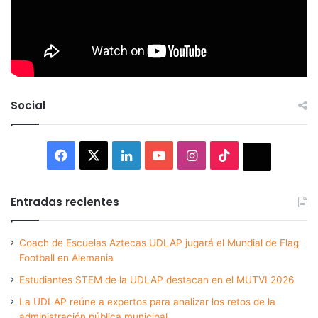
Social
Facebook
X
LinkedIn
YouTube
Instagram
TikTok
Thread
Entradas recientes
Coach de Escuelas Aztecas UDLAP jugará el Mundial de Flag
Football en Alemania
Estudiantes STEM de la UDLAP destacan en el MUTVI 2026
La UDLAP reúne a expertos para analizar los retos de la
administración pública municipal