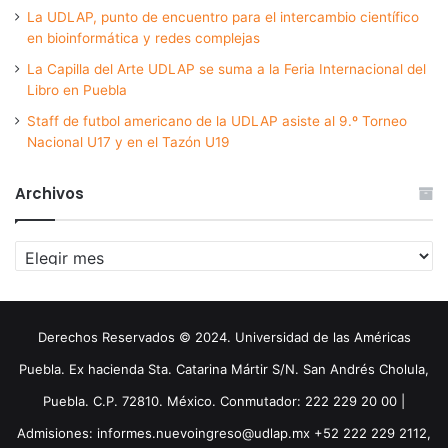
La UDLAP, punto de encuentro para el intercambio científico
en bioinformática y redes complejas
La Capilla del Arte UDLAP se suma a la Feria Internacional del
Libro en Puebla
Staff de futbol americano de la UDLAP asiste al 9.º Torneo
Nacional U17 y en el Tazón U19
Archivos
Archivos
Derechos Reservados © 2024. Universidad de las Américas
Puebla. Ex hacienda Sta. Catarina Mártir S/N. San Andrés Cholula,
Puebla. C.P. 72810. México. Conmutador: 222 229 20 00 |
Admisiones: informes.nuevoingreso@udlap.mx +52 222 229 2112,