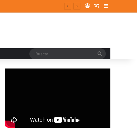
Log In
Random Article
Sidebar
Buscar