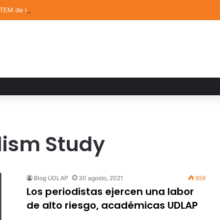
STEM de la UDLAP destacan en el MUTVI 2026
lism Study
Blog UDLAP
30 agosto, 2021
856
Los periodistas ejercen una labor
de alto riesgo, académicas UDLAP