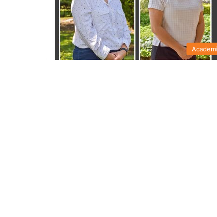
Academ