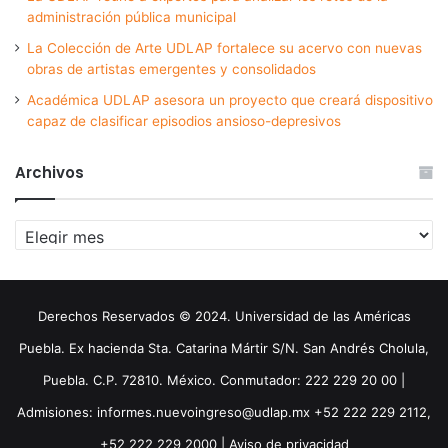
administración pública municipal
La Colección de Arte UDLAP fortalece su acervo con nuevas
obras de artistas emergentes y consolidados
Académica UDLAP asesora un proyecto que creará dispositivo
capaz de clasificar episodios ansioso-depresivos
Archivos
Archivos
Derechos Reservados © 2024. Universidad de las Américas
Puebla. Ex hacienda Sta. Catarina Mártir S/N. San Andrés Cholula,
Puebla. C.P. 72810. México. Conmutador: 222 229 20 00 |
Admisiones: informes.nuevoingreso@udlap.mx +52 222 229 2112,
+52 222 229 2000 |
Aviso de privacidad