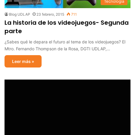
Tecnología
Blog UDLAP
23 febrero, 2015
711
La historia de los videojuegos- Segunda
parte
¿Sabes qué le depara el futuro al tema de los videojuegos? El
Mtro. Fernando Thompson de la Rosa, DGTI UDLAP,…
Leer más »