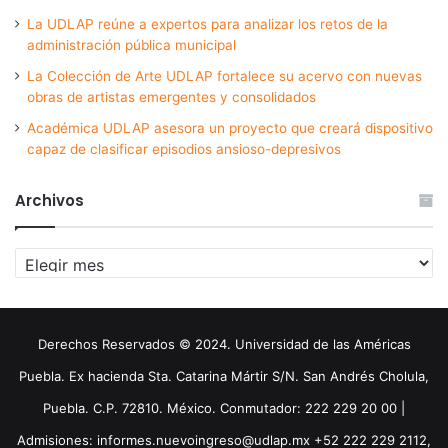
La UDLAP reúne a expertos para analizar los retos de la
administración pública municipal
La Colección de Arte UDLAP fortalece su acervo con nuevas
obras de artistas emergentes y consolidados
Académica UDLAP asesora un proyecto que creará dispositivo
capaz de clasificar episodios ansioso-depresivos
Archivos
Archivos
Derechos Reservados © 2024. Universidad de las Américas
Puebla. Ex hacienda Sta. Catarina Mártir S/N. San Andrés Cholula,
Puebla. C.P. 72810. México. Conmutador: 222 229 20 00 |
Admisiones: informes.nuevoingreso@udlap.mx +52 222 229 2112,