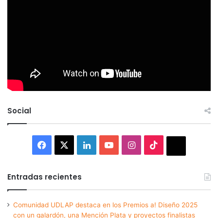
Social
Facebook
X
LinkedIn
YouTube
Instagram
TikTok
Thread
Entradas recientes
Comunidad UDLAP destaca en los Premios a! Diseño 2025
con un galardón, una Mención Plata y proyectos finalistas