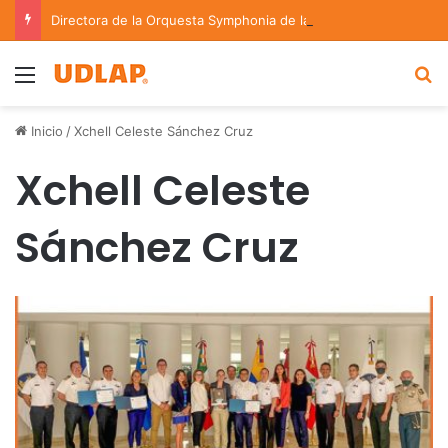
Directora de la Orquesta Symphonia de la UDLAP dirige agrupaciones de talla nacional e internacional
Menu
B
Inicio
/
Xchell Celeste Sánchez Cruz
Xchell Celeste
Sánchez Cruz