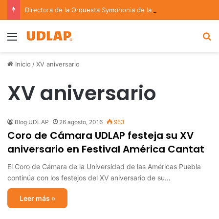
Directora de la Orquesta Symphonia de la UDLAP dirige agrupaciones de talla nacional e internacional
Menu
B
Inicio
/
XV aniversario
XV aniversario
Blog UDLAP
26 agosto, 2016
953
Coro de Cámara UDLAP festeja su XV
aniversario en Festival América Cantat
El Coro de Cámara de la Universidad de las Américas Puebla
continúa con los festejos del XV aniversario de su…
Leer más »