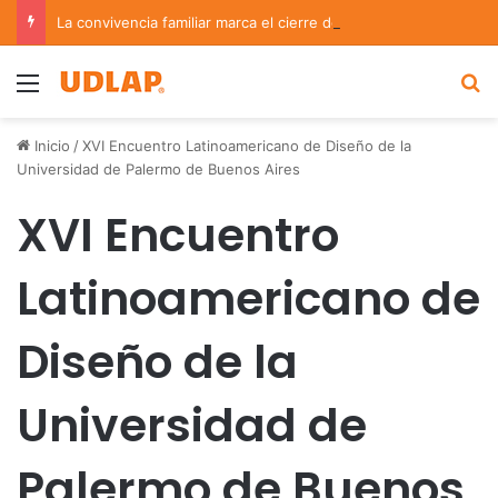
La convivencia familiar marca el cierre del Curso de Verano de Escuelas Aztecas
Menu
B
Inicio
/
XVI Encuentro Latinoamericano de Diseño de la
Universidad de Palermo de Buenos Aires
XVI Encuentro
Latinoamericano de
Diseño de la
Universidad de
Palermo de Buenos