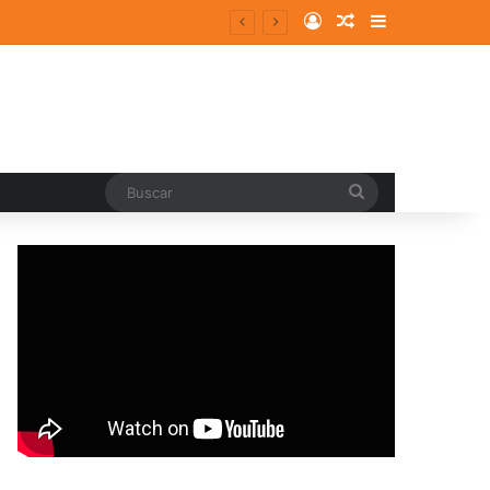
Log In
Random Article
Sidebar
entes y consolidados
Buscar