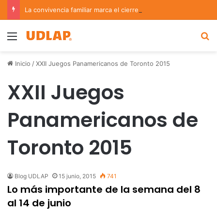
La convivencia familiar marca el cierre del Curso de Verano de Escuelas Aztecas
Menu
B
Inicio
/
XXII Juegos Panamericanos de Toronto 2015
XXII Juegos
Panamericanos de
Toronto 2015
Blog UDLAP
15 junio, 2015
741
Lo más importante de la semana del 8
al 14 de junio