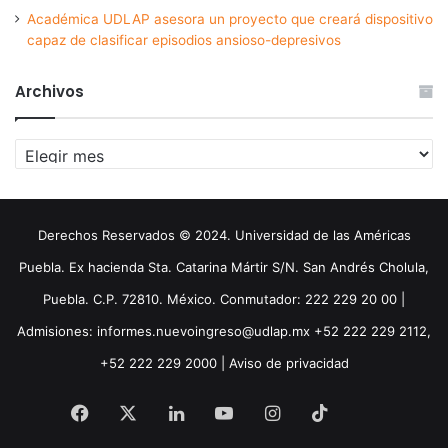
Académica UDLAP asesora un proyecto que creará dispositivo
capaz de clasificar episodios ansioso-depresivos
Archivos
Archivos
Derechos Reservados © 2024. Universidad de las Américas
Puebla. Ex hacienda Sta. Catarina Mártir S/N. San Andrés Cholula,
Puebla. C.P. 72810. México. Conmutador: 222 229 20 00 |
Admisiones: informes.nuevoingreso@udlap.mx +52 222 229 2112,
+52 222 229 2000 |
Aviso de privacidad
Facebook
X
LinkedIn
YouTube
Instagram
TikTok
Threa