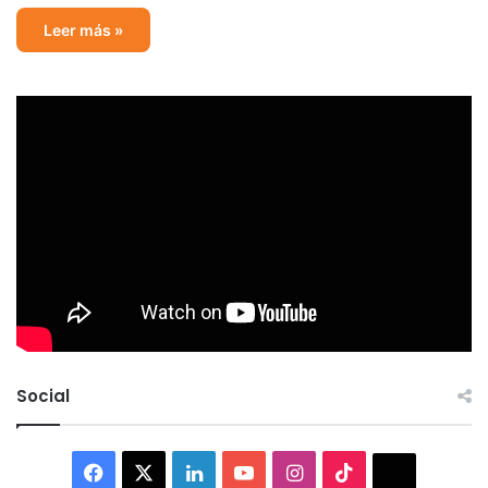
Leer más »
Social
Facebook
X
LinkedIn
YouTube
Instagram
TikTok
Thread