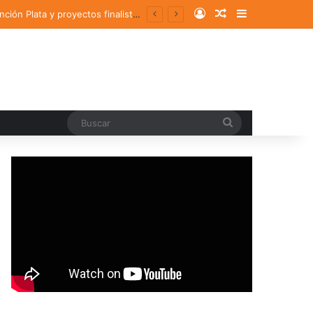
Log In
Random Article
Sidebar
Comunidad UDLAP destaca en los Premios a! Diseño 2025 con un galardón, una Mención Plata y proyectos finalistas
Buscar