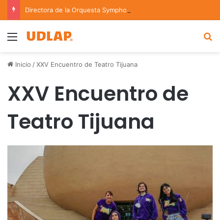
Directora de la Orquesta Symphonia de la UDLAP dirige agrupaciones de talla nacional e internacional
Menu
B
Inicio
/
XXV Encuentro de Teatro Tijuana
XXV Encuentro de
Teatro Tijuana