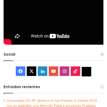
Social
Facebook
X
LinkedIn
YouTube
Instagram
TikTok
Thread
Entradas recientes
Comunidad UDLAP destaca en los Premios a! Diseño 2025
con un galardón, una Mención Plata y proyectos finalistas