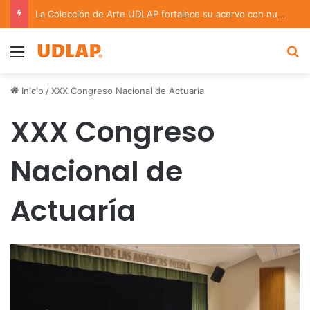
La Colección de Arte UDLAP fortalece su acervo con nuevas obras de artistas emergentes y consolidados
Menu
B
Inicio
/
XXX Congreso Nacional de Actuaría
XXX Congreso
Nacional de
Actuaría