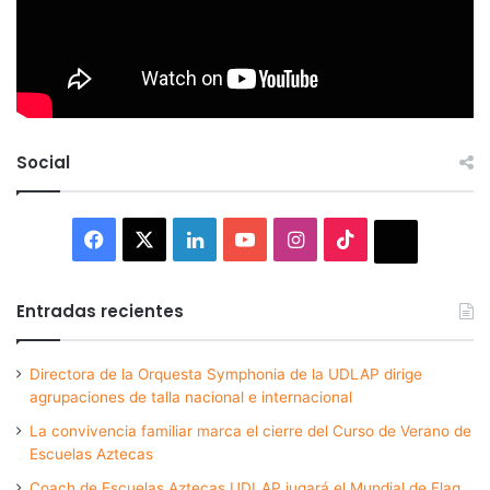
Social
Facebook
X
LinkedIn
YouTube
Instagram
TikTok
Thread
Entradas recientes
Directora de la Orquesta Symphonia de la UDLAP dirige
agrupaciones de talla nacional e internacional
La convivencia familiar marca el cierre del Curso de Verano de
Escuelas Aztecas
Coach de Escuelas Aztecas UDLAP jugará el Mundial de Flag