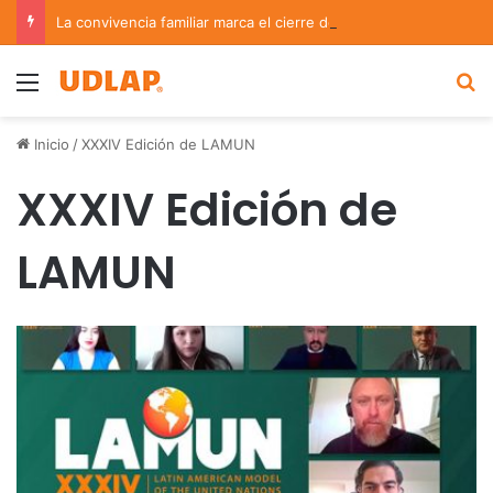
La convivencia familiar marca el cierre del Curso de Verano de Escuelas Aztecas
Menu
B
Inicio
/
XXXIV Edición de LAMUN
XXXIV Edición de
LAMUN