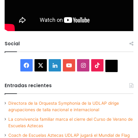
Social
Facebook
X
LinkedIn
YouTube
Instagram
TikTok
Thread
Entradas recientes
Directora de la Orquesta Symphonia de la UDLAP dirige
agrupaciones de talla nacional e internacional
La convivencia familiar marca el cierre del Curso de Verano de
Escuelas Aztecas
Coach de Escuelas Aztecas UDLAP jugará el Mundial de Flag