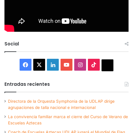
Social
Facebook
X
LinkedIn
YouTube
Instagram
TikTok
Thread
Entradas recientes
Directora de la Orquesta Symphonia de la UDLAP dirige
agrupaciones de talla nacional e internacional
La convivencia familiar marca el cierre del Curso de Verano de
Escuelas Aztecas
Coach de Escuelas Aztecas UDLAP jugará el Mundial de Flag