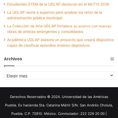
Estudiantes STEM de la UDLAP destacan en el MUTVI 2026
La UDLAP reúne a expertos para analizar los retos de la
administración pública municipal
La Colección de Arte UDLAP fortalece su acervo con nuevas
obras de artistas emergentes y consolidados
Académica UDLAP asesora un proyecto que creará dispositivo
capaz de clasificar episodios ansioso-depresivos
Archivos
Archivos
Derechos Reservados © 2024. Universidad de las Américas
Puebla. Ex hacienda Sta. Catarina Mártir S/N. San Andrés Cholula,
Puebla. C.P. 72810. México. Conmutador: 222 229 20 00 |