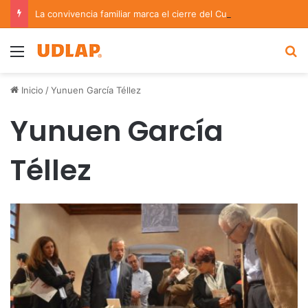
La convivencia familiar marca el cierre del Curso de Verano de Escuelas Aztecas
Menu
B
Inicio
/
Yunuen García Téllez
Yunuen García
Téllez