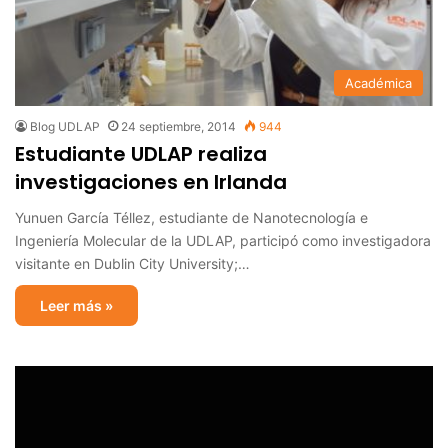
Académica
Blog UDLAP
24 septiembre, 2014
944
Estudiante UDLAP realiza
investigaciones en Irlanda
Yunuen García Téllez, estudiante de Nanotecnología e
Ingeniería Molecular de la UDLAP, participó como investigadora
visitante en Dublin City University;…
Leer más »