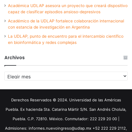
Académica UDLAP asesora un proyecto que creará dispositivo
capaz de clasificar episodios ansioso-depresivos
Académico de la UDLAP fortalece colaboración internacional
con estancia de investigación en Argentina
La UDLAP, punto de encuentro para el intercambio científico
en bioinformática y redes complejas
Archivos
Archivos
Derechos Reservados © 2024. Universidad de las Américas
Puebla. Ex hacienda Sta. Catarina Mártir S/N. San Andrés Cholula,
Puebla. C.P. 72810. México. Conmutador: 222 229 20 00 |
Admisiones: informes.nuevoingreso@udlap.mx +52 222 229 2112,