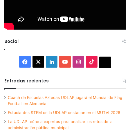
Social
Facebook
X
LinkedIn
YouTube
Instagram
TikTok
Thread
Entradas recientes
Coach de Escuelas Aztecas UDLAP jugará el Mundial de Flag
Football en Alemania
Estudiantes STEM de la UDLAP destacan en el MUTVI 2026
La UDLAP reúne a expertos para analizar los retos de la
administración pública municipal